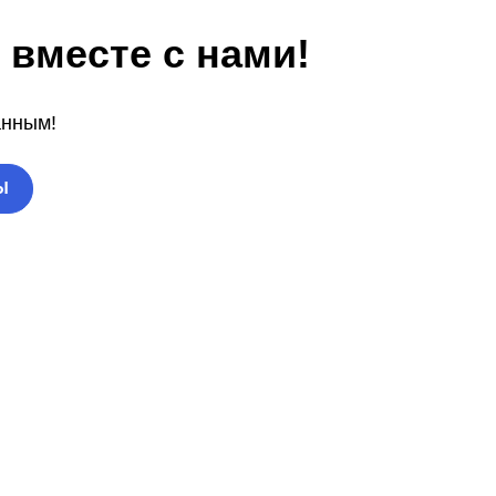
 вместе с нами!
анным!
Ы