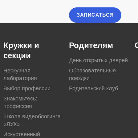
Кружки и
Родителям
секции
День открытых дверей
Нескучная
Образовательные
лаборатория
поездки
Выбор профессии
Родительский клуб
Знакомьтесь:
профессия
Школа видеоблогинга
«ЛУК»
Искуственный