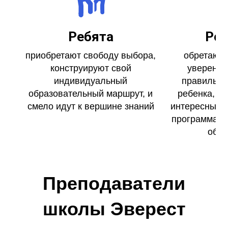
Ребята
Род
приобретают свободу выбора,
обретают 
конструируют свой
уверенно
индивидуальный
правильно
образовательный маршрут, и
ребенка, н
смело идут к вершине знаний
интересные з
программах 
обра
Преподаватели
школы Эверест