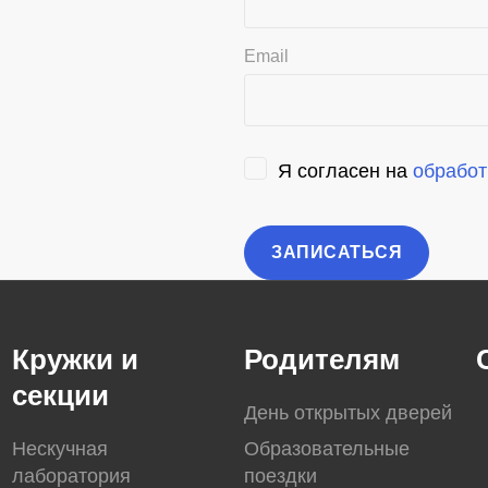
Email
Я согласен на
обработ
Кружки и
Родителям
секции
День открытых дверей
Нескучная
Образовательные
лаборатория
поездки