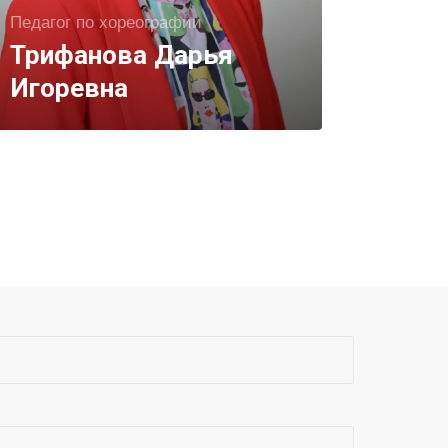
Педагог по хореографии
Учитель
Трифанова Дарья
Шамо
Игоревна
Серг