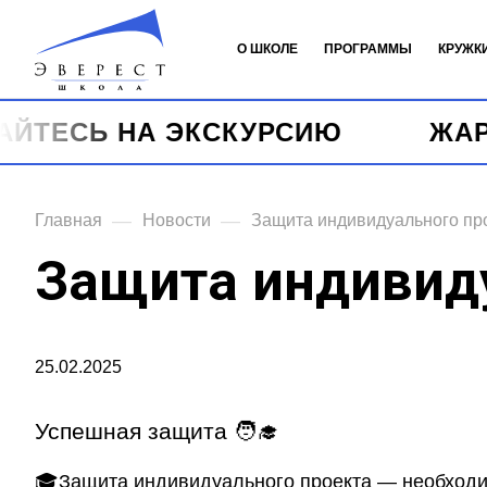
О ШКОЛЕ
ПРОГРАММЫ
КРУЖК
Ь НА ЭКСКУРСИЮ
ЖАРКИЕ Л
—
—
Главная
Новости
Защита индивидуального пр
Защита индивид
25.02.2025
Успешная защита 🧑‍🎓
🎓Защита индивидуального проекта — необходи