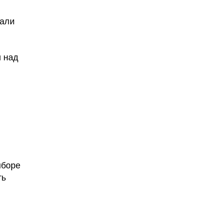
вали
и над
ыборе
ть